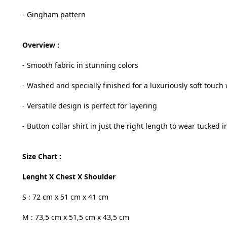
- Gingham pattern
Overview :
- Smooth fabric in stunning colors
- Washed and specially finished for a luxuriously soft touch 
- Versatile design is perfect for layering
- Button collar shirt in just the right length to wear tucked i
Size Chart :
Lenght X Chest X Shoulder
S : 72 cm x 51 cm x 41 cm
M : 73,5 cm x 51,5 cm x 43,5 cm